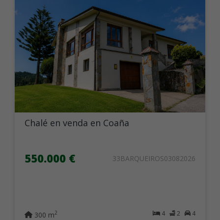
Chalé en venda en Coaña
550.000 €
33BARQUEIROS03082026
4
2
4
2
300 m