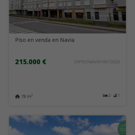
Piso en venda en Navia
215.000 €
33PISONAVIA16072026
2
1
2
78 m