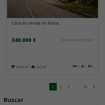
Casa en venda en Navia
340.000 €
33Armental05052026
4
1
2
2
2
2.000 m
222 m
1
2
3
...
10
Buscar