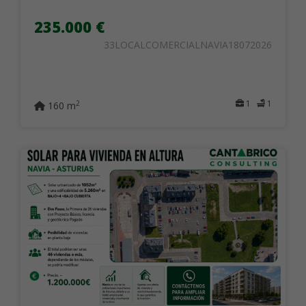
235.000 €
33LOCALCOMERCIALNAVIA18072026
1
1
2
160 m