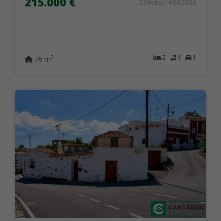
215.000 €
33Aviles16062006
2
1
1
2
76 m