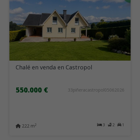
Chalé en venda en Castropol
550.000 €
33piñeracastropol05062026
3
2
1
2
222 m