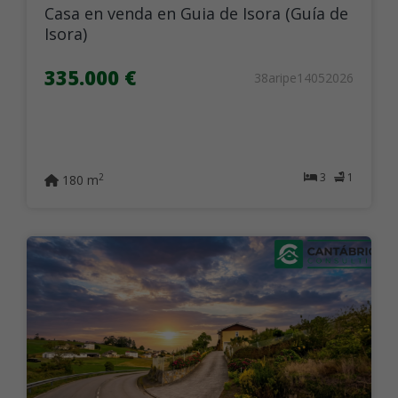
Casa en venda en Guia de Isora (Guía de
Isora)
335.000 €
38aripe14052026
3
1
2
180 m