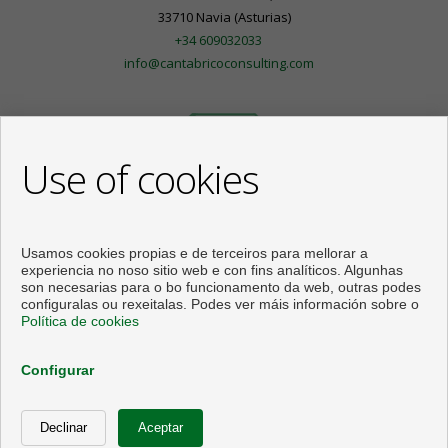
33710 Navia (Asturias)
+34 609032033
info@cantabricoconsulting.com
Use of cookies
Usamos cookies propias e de terceiros para mellorar a
experiencia no noso sitio web e con fins analíticos. Algunhas
son necesarias para o bo funcionamento da web, outras podes
configuralas ou rexeitalas. Podes ver máis información sobre o
Política de cookies
Pisos y casas en venta en Navia
Configurar
Desenvolvido por
Inmoenter