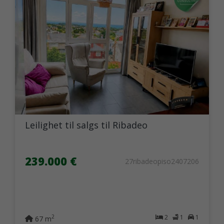
Leilighet til salgs til Ribadeo
239.000 €
27ribadeopiso2407206
2
1
1
2
67 m