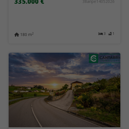
335.000 €
38aripe14052026
3
1
2
180 m