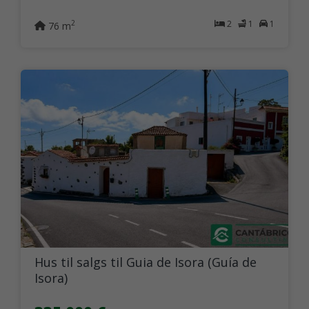
2
1
1
2
76 m
Hus til salgs til Guia de Isora (Guía de
Isora)