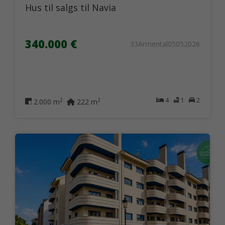
Hus til salgs til Navia
340.000 €
33Armental05052026
4
1
2
2
2
2.000 m
222 m