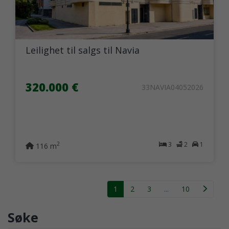
Leilighet til salgs til Navia
320.000 €
33NAVIA04052026
3
2
1
2
116 m
1
2
3
...
10
Søke