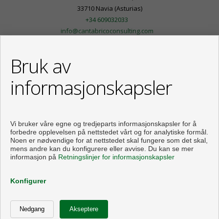
33710 Navia (Asturias)
+34 609032033
info@cantabricoconsulting.com
Bruk av
informasjonskapsler
Vi bruker våre egne og tredjeparts informasjonskapsler for å
forbedre opplevelsen på nettstedet vårt og for analytiske formål.
Noen er nødvendige for at nettstedet skal fungere som det skal,
mens andre kan du konfigurere eller avvise. Du kan se mer
informasjon på
Retningslinjer for informasjonskapsler
Flats and houses for sale in Navia
Konfigurer
Utviklet av
Inmoenter