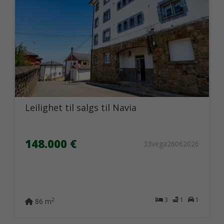
Leilighet til salgs til Navia
148.000 €
33vega26062026
3
1
1
2
86 m