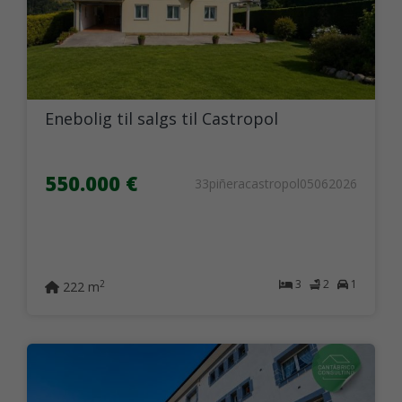
Enebolig til salgs til Castropol
550.000 €
33piñeracastropol05062026
3
2
1
2
222 m