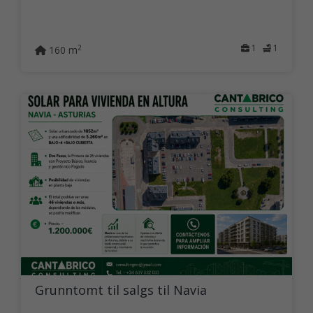
1
1
2
160 m
Grunntomt til salgs til Navia