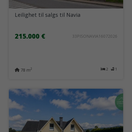
Leilighet til salgs til Navia
215.000 €
33PISONAVIA16072026
2
1
2
78 m