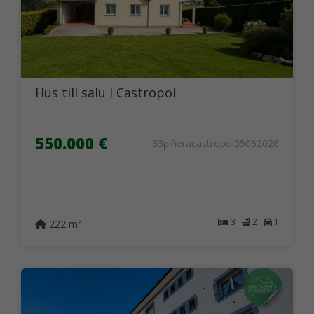
Hus till salu i Castropol
550.000 €
33piñeracastropol05062026
3
2
1
2
222 m