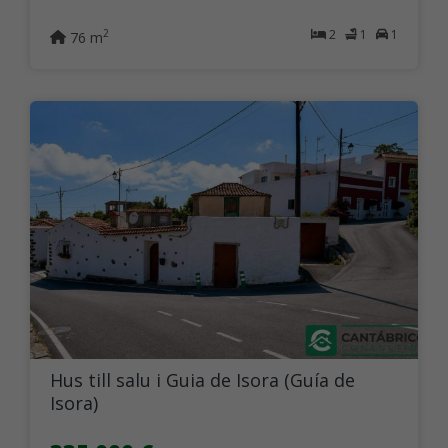
2
1
1
2
76 m
Hus till salu i Guia de Isora (Guía de
Isora)