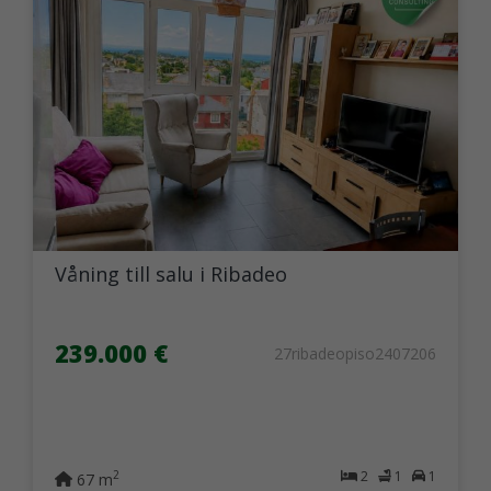
Våning till salu i Ribadeo
239.000 €
27ribadeopiso2407206
2
1
1
2
67 m