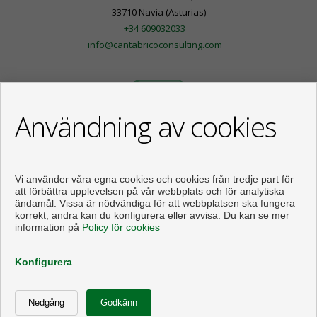
33710 Navia (Asturias)
+34 609032033
info@cantabricoconsulting.com
Användning av cookies
Vi använder våra egna cookies och cookies från tredje part för
att förbättra upplevelsen på vår webbplats och för analytiska
ändamål. Vissa är nödvändiga för att webbplatsen ska fungera
korrekt, andra kan du konfigurera eller avvisa. Du kan se mer
information på
Policy för cookies
Våningen och hus till salu i Navia
Konfigurera
Utvecklad av
Inmoenter