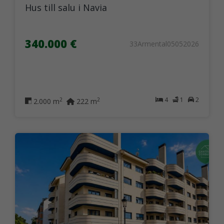
Hus till salu i Navia
340.000 €
33Armental05052026
4
1
2
2
2
2.000 m
222 m