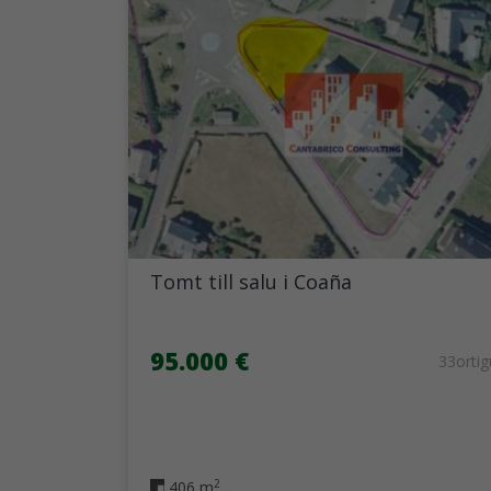
Tomt till salu i Coaña
95.000 €
33orti
2
406 m