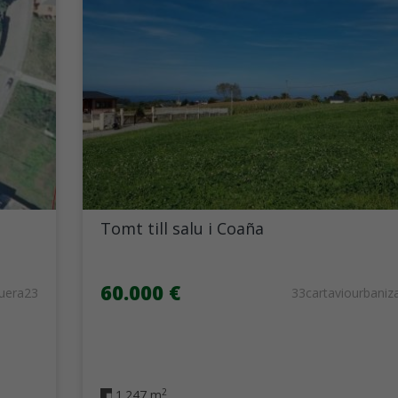
Tomt till salu i Coaña
60.000 €
guera23
33cartaviourbaniz
2
1.247 m