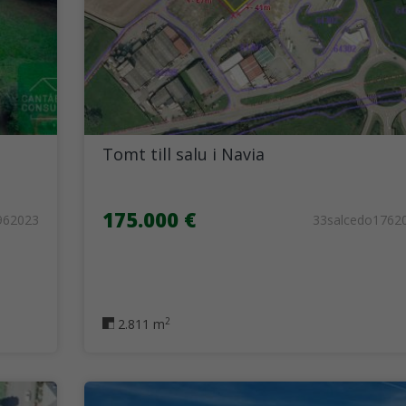
Tomt till salu i Navia
175.000 €
962023
33salcedo1762
2
2.811 m