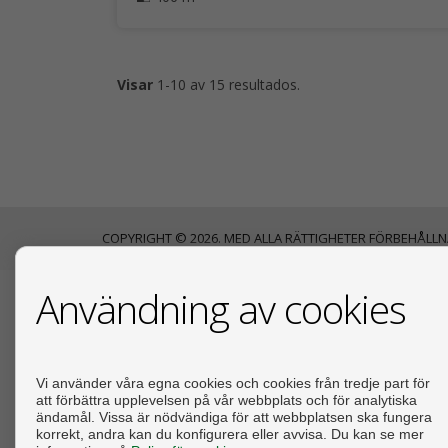
Visar
1-10 av 15 resultados.
COPYRIGHT © 2026. MED ALLA RÄTTIGHETER FÖRBEHÅLLN
Användning av cookies
KONTAKTA
Calle Mariano Luiña, 24
Vi använder våra egna cookies och cookies från tredje part för
33710 Navia (Asturias)
att förbättra upplevelsen på vår webbplats och för analytiska
+34 609032033
ändamål. Vissa är nödvändiga för att webbplatsen ska fungera
korrekt, andra kan du konfigurera eller avvisa. Du kan se mer
info@cantabricoconsulting.com