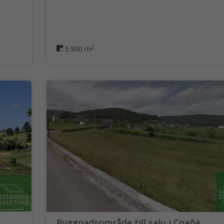
2
5.900 m
Byggnadsområde till salu i Coaña