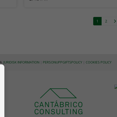
1
2
A.
JURIDISK INFORMATION
|
PERSONUPPGIFTSPOLICY
|
COOKIES POLICY