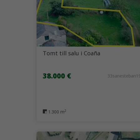
Tomt till salu i Coaña
38.000 €
33sanesteban1
2
1.300 m