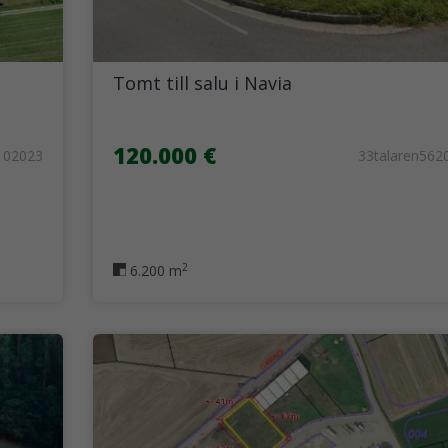
Tomt till salu i Navia
120.000 €
02023
33talaren562
2
6.200 m