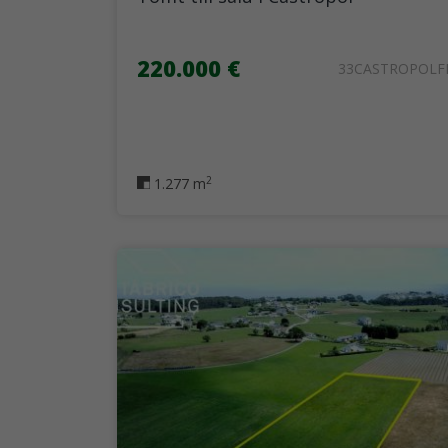
220.000 €
33CASTROPOLF
2
1.277 m