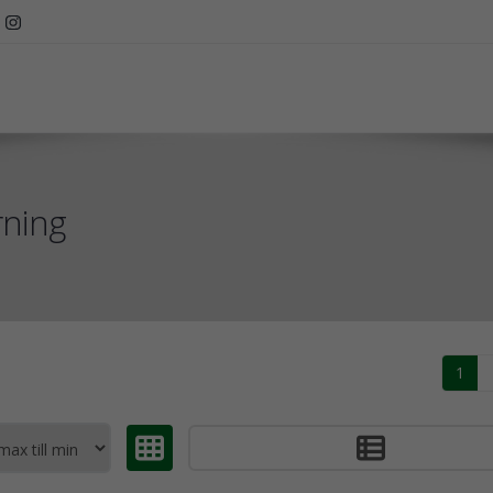
rning
1