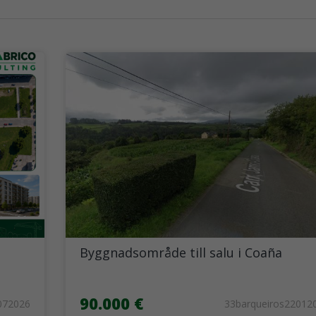
Byggnadsområde till salu i Coaña
90.000 €
072026
33barqueiros22012