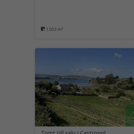
2
1.052 m
Tomt till salu i Castropol