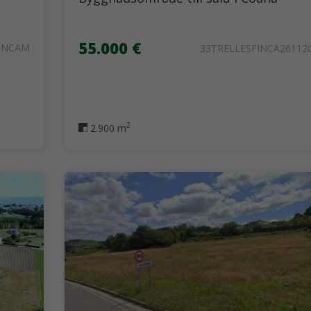
55.000 €
INCAM
33TRELLESFINCA26112
2
2.900 m