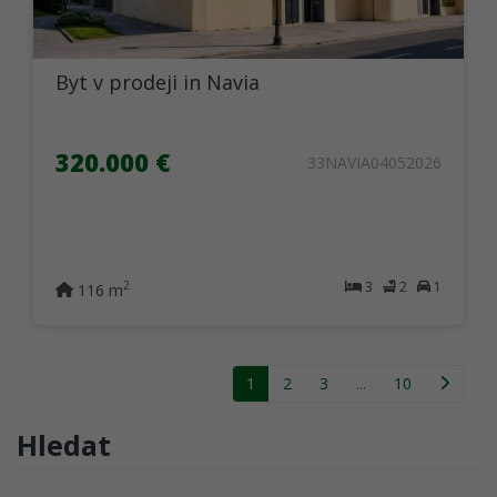
Byt v prodeji in Navia
320.000 €
33NAVIA04052026
3
2
1
2
116 m
1
2
3
...
10
Hledat