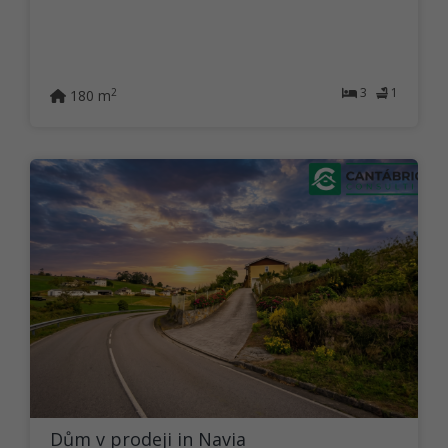
3
1
2
180 m
Dům v prodeji in Navia