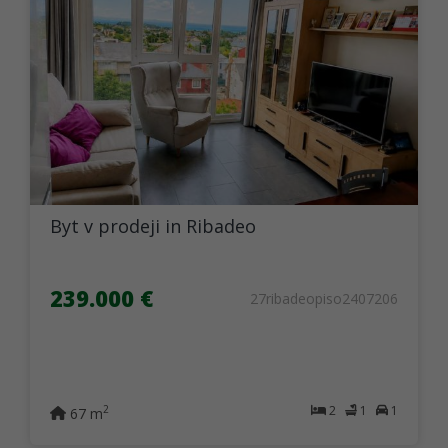
Byt v prodeji in Ribadeo
239.000 €
27ribadeopiso2407206
2
1
1
2
67 m