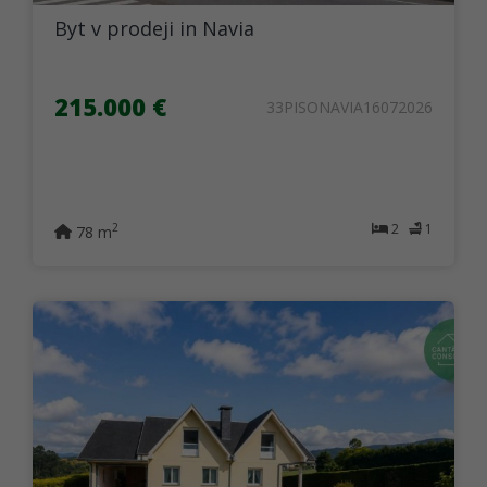
Byt v prodeji in Navia
215.000 €
33PISONAVIA16072026
2
1
2
78 m