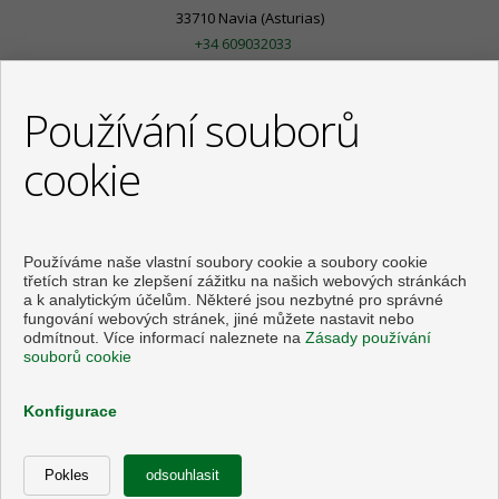
33710 Navia (Asturias)
+34 609032033
info@cantabricoconsulting.com
Používání souborů
cookie
Používáme naše vlastní soubory cookie a soubory cookie
třetích stran ke zlepšení zážitku na našich webových stránkách
a k analytickým účelům. Některé jsou nezbytné pro správné
fungování webových stránek, jiné můžete nastavit nebo
odmítnout. Více informací naleznete na
Zásady používání
souborů cookie
Flats and houses for sale in Navia
Konfigurace
zpracováno
Inmoenter