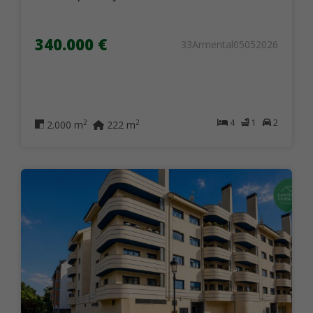
340.000 €
33Armental05052026
4
1
2
2
2
2.000 m
222 m