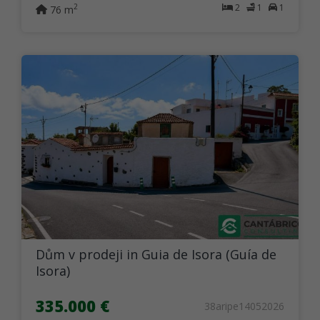
2
1
1
2
76 m
Dům v prodeji in Guia de Isora (Guía de
Isora)
335.000 €
38aripe14052026