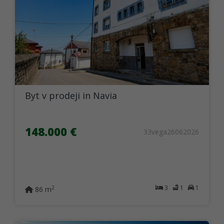
Byt v prodeji in Navia
148.000 €
33vega26062026
3
1
1
2
86 m