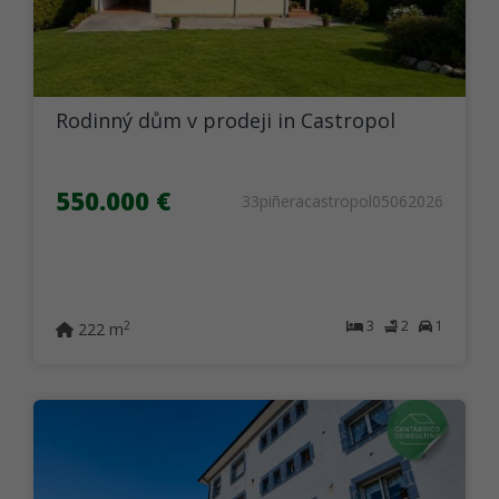
Rodinný dům v prodeji in Castropol
550.000 €
33piñeracastropol05062026
3
2
1
2
222 m