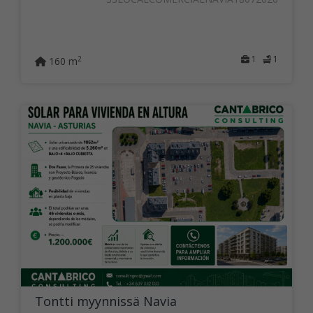
1
1
2
160 m
Tontti myynnissä Navia