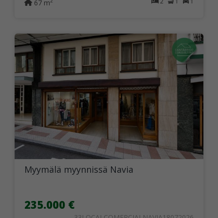
2
1
1
2
67 m
Myymälä myynnissä Navia
235.000 €
33LOCALCOMERCIALNAVIA18072026