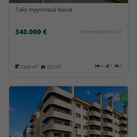
Talo myynnissä Navia
340.000 €
33Armental05052026
4
1
2
2
2
2.000 m
222 m