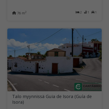
2
1
1
2
76 m
Talo myynnissä Guia de Isora (Guía de
Isora)