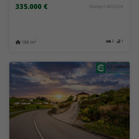
335.000 €
38aripe14052026
3
1
2
180 m