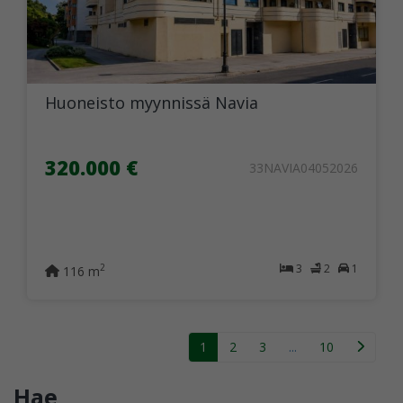
Huoneisto myynnissä Navia
320.000 €
33NAVIA04052026
3
2
1
2
116 m
1
2
3
...
10
Hae