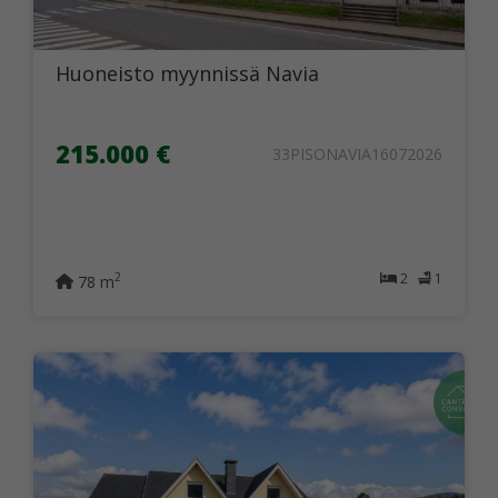
Huoneisto myynnissä Navia
215.000 €
33PISONAVIA16072026
2
1
2
78 m