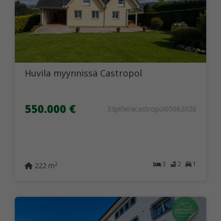
Huvila myynnissä Castropol
550.000 €
33piñeracastropol05062026
3
2
1
2
222 m