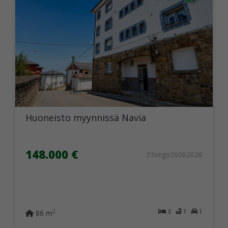
Huoneisto myynnissä Navia
148.000 €
33vega26062026
3
1
1
2
86 m