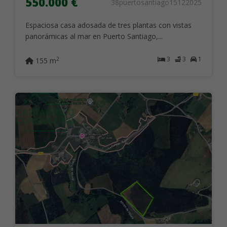
550.000 €
38puertosantiago15122025
Espaciosa casa adosada de tres plantas con vistas
panorámicas al mar en Puerto Santiago,...
3
3
1
2
155 m