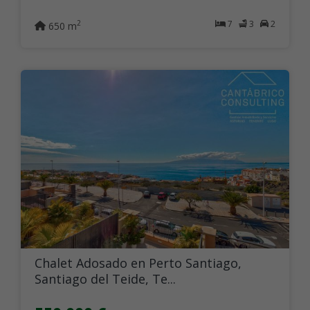
7
3
2
2
650 m
Chalet Adosado en Perto Santiago,
Santiago del Teide, Te...