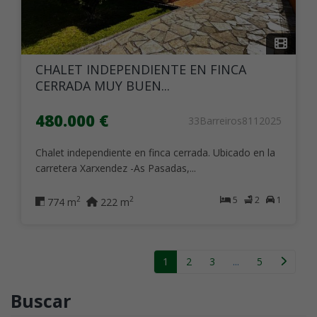
CHALET INDEPENDIENTE EN FINCA
CERRADA MUY BUEN...
480.000 €
33Barreiros8112025
Chalet independiente en finca cerrada. Ubicado en la
carretera Xarxendez -As Pasadas,...
5
2
1
2
2
774 m
222 m
1
2
3
...
5
Buscar