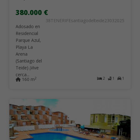
380.000 €
38TENERIFEsantiagodelteide23032025
Adosado en
Residencial
Parque Azul,
Playa La
Arena
(Santiago del
Teide) ¡Vive
cerca...
2
1
1
2
160 m