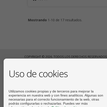
Mostrando
1-10 de 17 resultados.
COPYRIGHT © 2026. TODOS LOS DERECHOS RESERVADOS
Uso de cookies
CONTACTO
Calle Mariano Luiña, 24
Utilizamos cookies propias y de terceros para mejorar la
33710 Navia (Asturias)
experiencia en nuestra web y con fines analíticos. Algunas son
+34 609032033
necesarias para el correcto funcionamiento de la web, otras
podrás configurarlas o rechazarlas. Puedes ver más
info@cantabricoconsulting.com