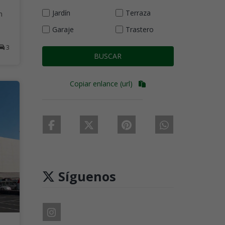
Jardín
Terraza
n
Garaje
Trastero
3
BUSCAR
Copiar enlance (url)
Síguenos