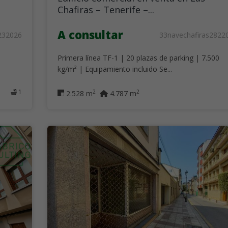
Chafiras – Tenerife –...
A consultar
232026
33navechafiras2822
Primera línea TF-1 | 20 plazas de parking | 7.500
kg/m² | Equipamiento incluido Se...
1
2
2
2.528 m
4.787 m