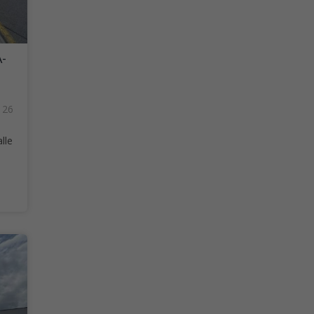
-
126
lle