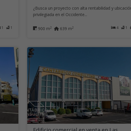
¿Busca un proyecto con alta rentabilidad y ubicació
privilegiada en el Occidente...
1
1
4
1
2
2
900 m
639 m
Edificio comercial en venta en Las