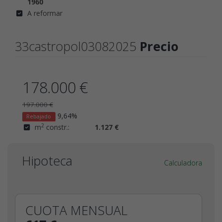
1960
A reformar
33castropol03082025
Precio
178.000 €
197.000 €
9,64%
Rebajado
2
m
constr.:
1.127 €
Hipoteca
Calculadora
CUOTA MENSUAL