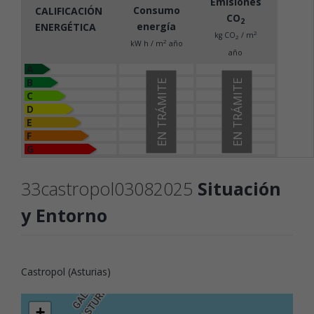
Emisiones
Consumo
CALIFICACIÓN
CO
2
energía
ENERGÉTICA
2
kg CO
/ m
2
2
kW h / m
año
año
A
B
EN TRÁMITE
EN TRÁMITE
C
D
E
F
G
33castropol03082025
Situación
y Entorno
Castropol (Asturias)
+