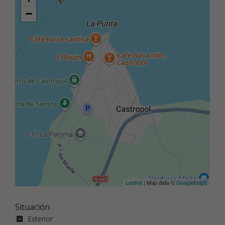
−
Leaflet
| Map data ©
GoogleMaps
Situación
Exterior